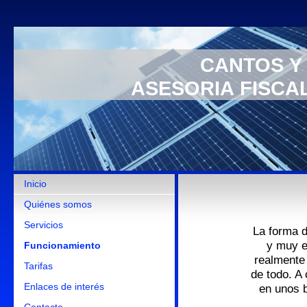
CANTOS Y
ASESORIA FISCA
Inicio
Quiénes somos
Servicios
La forma d
y muy e
Funcionamiento
realmente 
Tarifas
de todo. A
Enlaces de interés
en unos b