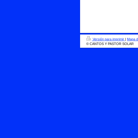
Versión para imprimir
|
Mapa de
© CANTOS Y PASTOR SOLAR